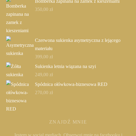
Bomberka zapinana na zamek z kieszeniami
350,00
zł
Czerwona sukienka asymetryczna z lejącego
materiału
399,00
zł
Sukienka letnia wiązana na szyi
249,00
zł
Spódnica ołówkowa-biznesowa RED
270,00
zł
ZNAJDŹ MNIE
Jestem w social mediach. Obserwuj mnie na facebooku i