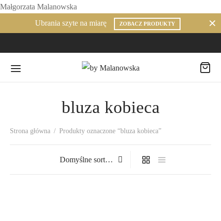
Małgorzata Malanowska
Ubrania szyte na miarę
ZOBACZ PRODUKTY
bluza kobieca
Strona główna
/
Produkty oznaczone “bluza kobieca”