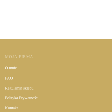
Bluza w czaszki
Sukienka Anastazja różowa
249,00
zł
Poprzednia najniższa
450,00
zł
Poprzednia najniższa
cena:
249,00
zł
.
cena:
450,00
zł
.
MOJA FIRMA
O mnie
FAQ
Regulamin sklepu
Polityka Prywatności
Kontakt