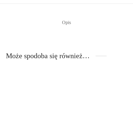
Opis
Może spodoba się również…
Spódnica w gumę monstera
Spódnica w gumę – dżungla
249,00
zł
Poprzednia najniższa
350,00
zł
Poprzednia najniższa
cena:
249,00
zł
.
cena:
350,00
zł
.