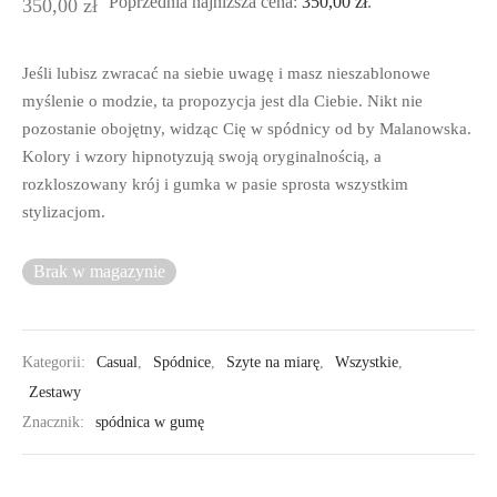
Poprzednia najniższa cena:
350,00
zł
.
350,00
zł
Jeśli lubisz zwracać na siebie uwagę i masz nieszablonowe
myślenie o modzie, ta propozycja jest dla Ciebie. Nikt nie
pozostanie obojętny, widząc Cię w spódnicy od by Malanowska.
Kolory i wzory hipnotyzują swoją oryginalnością, a
rozkloszowany krój i gumka w pasie sprosta wszystkim
stylizacjom.
Brak w magazynie
Kategorii:
Casual
,
Spódnice
,
Szyte na miarę
,
Wszystkie
,
Zestawy
Znacznik:
spódnica w gumę