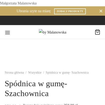
Małgorzata Malanowska
Ubrania szyte na miarę
ZOBACZ PRODUKTY
Strona główna
/
Wszystkie
/
Spódnica w gumę- Szachownica
Spódnica w gumę-
Szachownica