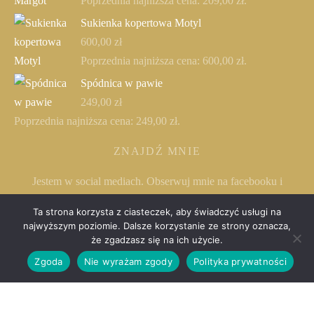
Poprzednia najniższa cena:
209,00
zł
.
Sukienka kopertowa Motyl
600,00
zł
Poprzednia najniższa cena:
600,00
zł
.
Spódnica w pawie
249,00
zł
Poprzednia najniższa cena:
249,00
zł
.
ZNAJDŹ MNIE
Jestem w social mediach. Obserwuj mnie na facebooku i
instagramie.
Ta strona korzysta z ciasteczek, aby świadczyć usługi na
najwyższym poziomie. Dalsze korzystanie ze strony oznacza,
że zgadzasz się na ich użycie.
Zgoda
Nie wyrażam zgody
Polityka prywatności