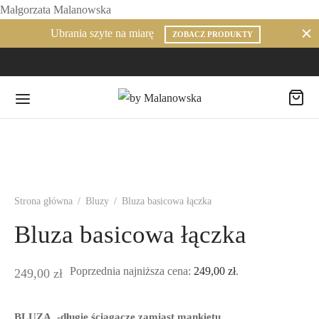
Małgorzata Malanowska
Ubrania szyte na miarę
ZOBACZ PRODUKTY
Strona główna
/
Bluzy
/
Bluza basicowa łączka
Bluza basicowa łączka
Poprzednia najniższa cena:
249,00
zł
.
249,00
zł
BLUZA -długie ściągacze zamiast mankietu