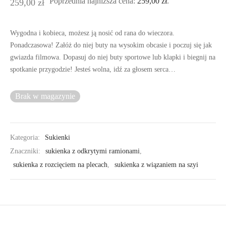
Poprzednia najniższa cena:
259,00
zł
.
259,00
zł
Wygodna i kobieca, możesz ją nosić od rana do wieczora.
Ponadczasowa! Załóż do niej buty na wysokim obcasie i poczuj się jak
gwiazda filmowa. Dopasuj do niej buty sportowe lub klapki i biegnij na
spotkanie przygodzie! Jesteś wolna, idź za głosem serca…
Brak w magazynie
Kategoria:
Sukienki
Znaczniki:
sukienka z odkrytymi ramionami
,
sukienka z rozcięciem na plecach
,
sukienka z wiązaniem na szyi