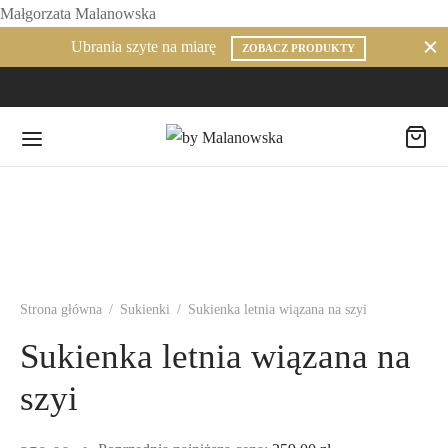
Małgorzata Malanowska
Ubrania szyte na miarę
ZOBACZ PRODUKTY
Strona główna
/
Sukienki
/
Sukienka letnia wiązana na szyi
Sukienka letnia wiązana na
szyi