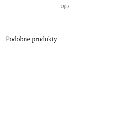
Opis
Podobne produkty
Kopertowa sukienka
Sukienka kopertowa Karo-
Paryżanka
szachownica
550,00
zł
Poprzednia najniższa
500,00
zł
Poprzednia najniższa
cena:
550,00
zł
.
cena:
500,00
zł
.