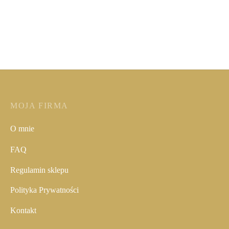
Sukienka czerwona Marilyn
Sukienka letnia z falbanami
259,00
zł
Poprzednia najniższa
249,00
zł
Poprzednia najniższa
cena:
259,00
zł
.
cena:
249,00
zł
.
MOJA FIRMA
O mnie
FAQ
Regulamin sklepu
Polityka Prywatności
Kontakt