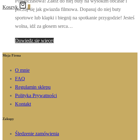
Ponadczasowa! Załóż do niej buty na wysokim obcasie i
Koszyk
0
poczuj się jak gwiazda filmowa. Dopasuj do niej buty
sportowe lub klapki i biegnij na spotkanie przygodzie! Jesteś
wolna, idź za głosem serca…
Dowiedz się więcej
Moja Firma
O mnie
FAQ
Regulamin sklepu
Polityka Prywatności
Kontakt
Zakupy
Śledzenie zamówienia