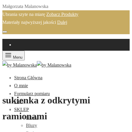
Małgorzata Malanowska
Ubrania szyte na miarę
Zobacz Produkty
Materiały najwyższej jakości
Dalej
Menu
Strona Główna
O mnie
O mnie
Formularz pomiaru
FAQ
sukienka z odkrytymi
FAQ
Kontakt
SKLEP
ramionami
Bluzki
Bluzy