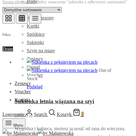
Body
Strona główna
/
Produkty oznaczone “sukienka z odkrytymi ramionami”
Golfy
Kombinezony
Kurtki
Spódnice
Filtry
Sukienki
Done
Szyte na miarę
Zestawy
Casual
Out of
Voucher
Stock
Zestawy
Podgląd
Voucher
Kontakt
Sukienka letnia wiązana na szyi
Logowanie
Search
Koszyk
0
259,00
zł
Menu
Wygodna i kobieca, możesz ją nosić od rana do wieczora.