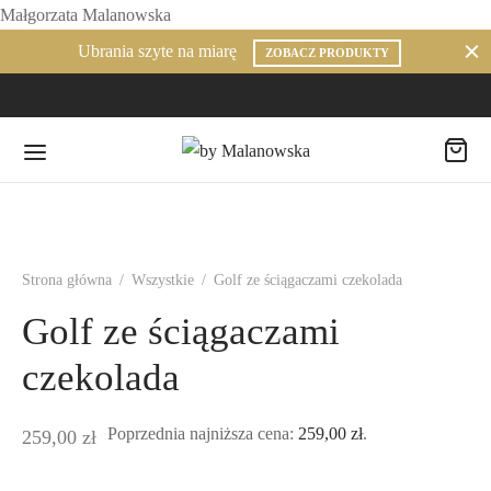
Małgorzata Malanowska
Ubrania szyte na miarę
ZOBACZ PRODUKTY
Strona główna
/
Wszystkie
/
Golf ze ściągaczami czekolada
Golf ze ściągaczami
czekolada
Poprzednia najniższa cena:
259,00
zł
.
259,00
zł