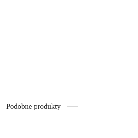
Golf fuksja
Golf turkus
259,00
zł
Poprzednia najniższa
259,00
zł
Poprzednia najniższa
cena:
259,00
zł
.
cena:
259,00
zł
.
Golf czerwony
259,00
zł
Poprzednia najniższa
cena:
259,00
zł
.
Podobne produkty