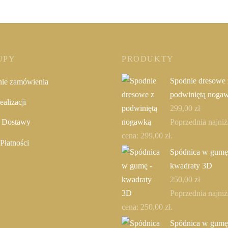
UPY
PRODUKTY
Spodnie dresowe 
nie zamówienia
podwiniętą noga
alizacji
299,00
zł
Poprzednia najniż
 Dostawy
cena:
299,00
zł
.
Płatności
Spódnica w gumę
kwadraty 3D
250,00
zł
Poprzednia najniż
cena:
250,00
zł
.
Spódnica w gumę