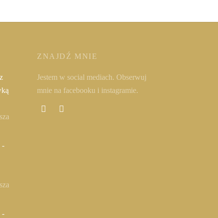
ZNAJDŹ MNIE
z
Jestem w social mediach. Obserwuj
wką
mnie na facebooku i instagramie.
sza
 -
sza
 -