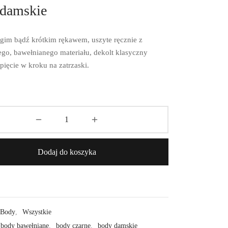
damskie
gim bądź krótkim rękawem, uszyte ręcznie z
ego, bawełnianego materiału, dekolt klasyczny
pięcie w kroku na zatrzaski.
Dodaj do koszyka
Body
,
Wszystkie
body bawełniane
,
body czarne
,
body damskie