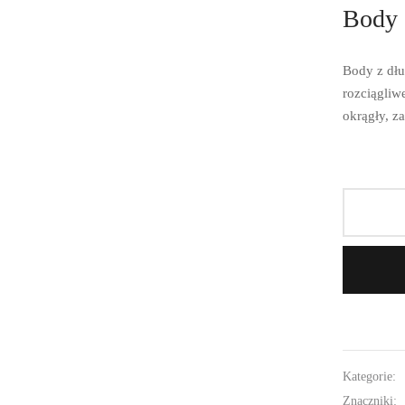
Body 
Body z dłu
rozciągliw
okrągły, za
Kategorie:
Znaczniki: