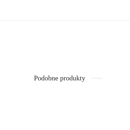
Podobne produkty
Bluza z kapturem w papugi
Sp
249,00
zł
Poprzednia najniższa
24
cena:
249,00
zł
.
Dowiedz się więcej
Do