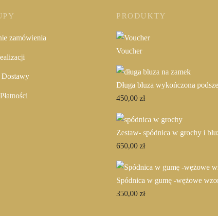
UPY
PRODUKTY
nie zamówienia
Voucher
alizacji
 Dostawy
Długa bluza wykończona podsz
Płatności
450,00
zł
Zestaw- spódnica w grochy i blu
650,00
zł
Spódnica w gumę -wężowe wzo
350,00
zł