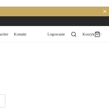
0
Koszyk
Updating…
ucher
Kontakt
Logowanie
Koszyk
0
Brak produktów w koszyku.
Kontynuuj Zakupy