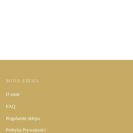
Kombinezon damski
Zestaw- spódnica w grochy i
czerwony
bluzka
299,00
zł
Poprzednia najniższa
650,00
zł
Poprzednia najniższa
cena:
299,00
zł
.
cena:
650,00
zł
.
MOJA FIRMA
O mnie
FAQ
Regulamin sklepu
Polityka Prywatności