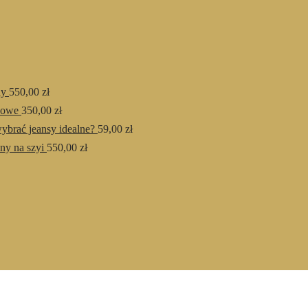
hy
550,00
zł
howe
350,00
zł
ybrać jeansy idealne?
59,00
zł
ny na szyi
550,00
zł