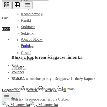
Body
Golfy
Kombinezony
Filtry
Kurtki
Spódnice
Done
Sukienki
Out of Stock
Szyte na miarę
Podgląd
Zestawy
Casual
Bluza z kapturem ściągacze limonka
Voucher
Zestawy
299,00
zł
Voucher
Kontakt
BLUZA w modne printy – ściągacze i duży kaptur
Czy chcesz się poczuć jak kolorowy ptak?
Logowanie
Search
Koszyk
0
Menu
Jeśli tak, ta propozycja jest dla Ciebie.