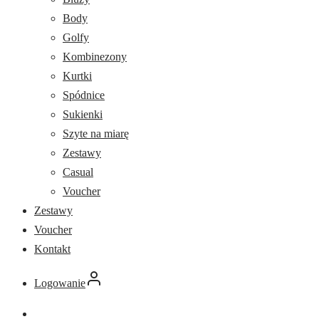
Body
Golfy
Kombinezony
Kurtki
Spódnice
Sukienki
Szyte na miarę
Zestawy
Casual
Voucher
Zestawy
Voucher
Kontakt
Logowanie