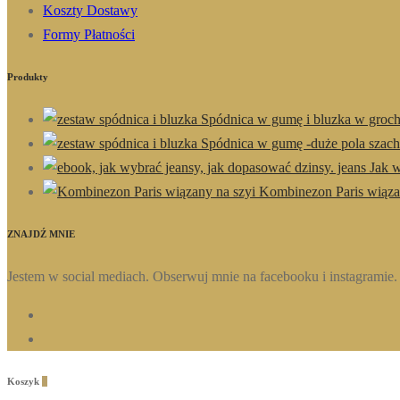
Koszty Dostawy
Formy Płatności
Produkty
Spódnica w gumę i bluzka w groc
Spódnica w gumę -duże pola szac
Jak w
Kombinezon Paris wiąza
ZNAJDŹ MNIE
Jestem w social mediach. Obserwuj mnie na facebooku i instagramie.
Koszyk
0