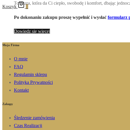
To bluza, która da Ci ciepło, swobodę i komfort, dbając jednocz
Koszyk
0
Po dokonaniu zakupu proszę wypełnić i wysłać
formularz 
Dowiedz się więcej
Moja Firma
O mnie
FAQ
Regulamin sklepu
Polityka Prywatności
Kontakt
Zakupy
Śledzenie zamówienia
Czas Realizacji