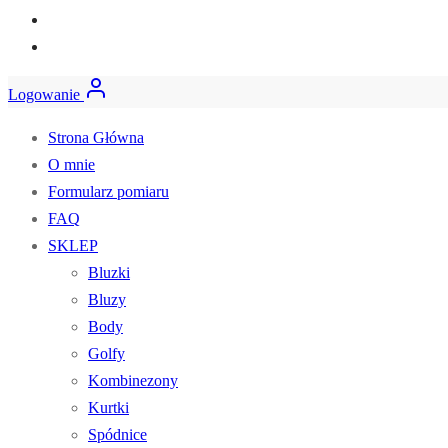
Logowanie
Strona Główna
O mnie
Formularz pomiaru
FAQ
SKLEP
Bluzki
Bluzy
Body
Golfy
Kombinezony
Kurtki
Spódnice